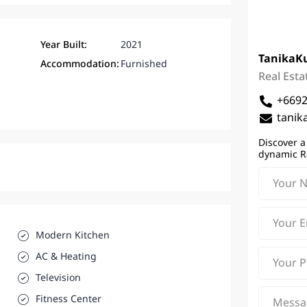
Year Built:
2021
Tanika
K
Accommodation:
Furnished
Real Esta
+669
tanik
Discover a
dynamic R
Modern Kitchen
AC & Heating
Television
Fitness Center