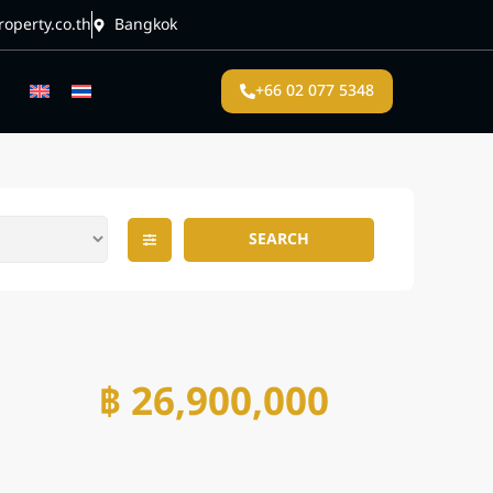
operty.co.th
Bangkok
+66 02 077 5348
SEARCH
฿ 26,900,000