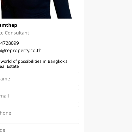
umthep
te Consultant
24728099
a@reproperty.co.th
 world of possibilities in Bangkok's
eal Estate