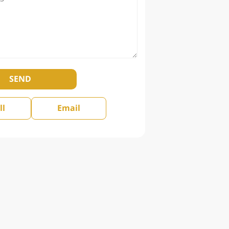
SEND
ll
Email