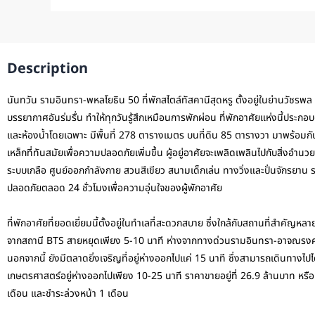
Description
นันทวัน รามอินทรา-พหลโยธิน 50 ที่พักสไตล์ทัสคานีสุดหรู ตั้งอยู่ในย่านวัชรพ
บรรยากาศอันร่มรื่น ทำให้ทุกวันรู้สึกเหมือนการพักผ่อน ที่พักอาศัยแห่งนี้ประก
และห้องน้ำโดยเฉพาะ มีพื้นที่ 278 ตารางเมตร บนที่ดิน 85 ตารางวา มาพร้อมก
เหล็กที่ทันสมัยเพื่อความปลอดภัยเพิ่มขึ้น ผู้อยู่อาศัยจะเพลิดเพลินไปกับสิ่งอำน
ระบบเกลือ ศูนย์ออกกำลังกาย สวนสีเขียว สนามเด็กเล่น ทางวิ่งและปั่นจักรยาน
ปลอดภัยตลอด 24 ชั่วโมงเพื่อความอุ่นใจของผู้พักอาศัย
ที่พักอาศัยที่ยอดเยี่ยมนี้ตั้งอยู่ในทำเลที่สะดวกสบาย ซึ่งใกล้กับสถานที่สำคั
จากสถานี BTS สายหยุดเพียง 5-10 นาที ห่างจากทางด่วนรามอินทรา-อาจณรงค์
นอกจากนี้ ยังมีตลาดยิ่งเจริญที่อยู่ห่างออกไปแค่ 15 นาที ซึ่งสามารถเดินทาง
เกษตรศาสตร์อยู่ห่างออกไปเพียง 10-25 นาที ราคาขายอยู่ที่ 26.9 ล้านบาท หรื
เดือน และชำระล่วงหน้า 1 เดือน