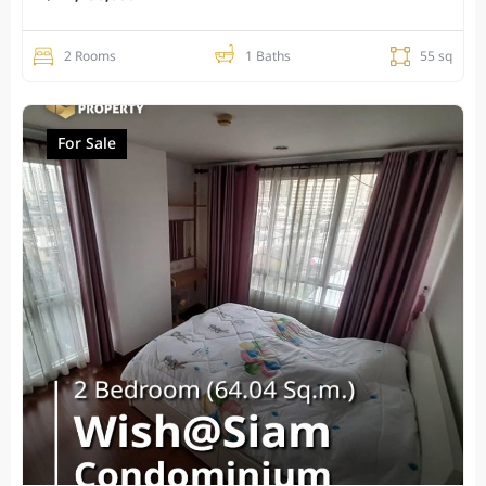
2 Rooms
1 Baths
55 sq
For Sale