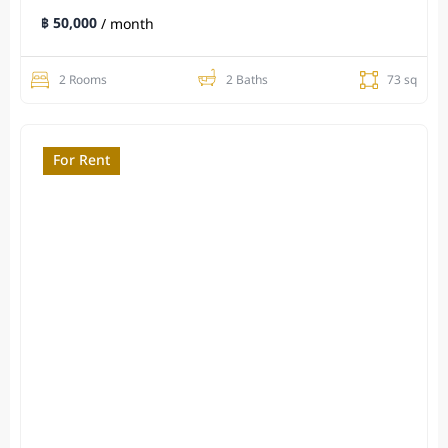
฿ 50,000
/ month
2 Rooms
2 Baths
73 sq
For Rent