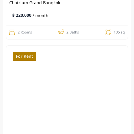
Chatrium Grand Bangkok
฿ 220,000
/ month
2 Rooms
2 Baths
105 sq
For Rent