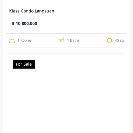
Klass Condo Langsuan
฿ 10,800,000
1 Rooms
1 Baths
45 sq
For Sale