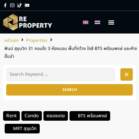
เกี่ยวกับเรา
บริการของเรา
หน้าแรก
Properties
ฟินน์ สุขุมวิท 31 คอนโด 3 ห้องนอน พื้นที่กว้าง ใกล้ BTS พร้อมพงษ์ และห้าง
ชั้นนำ
SEARCH
Rent
Condo
คลองเตย
พร้อมพงษ์
BTS
สุขุมวิท
MRT