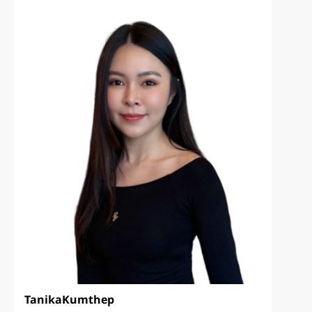
Tanika
Kumthep