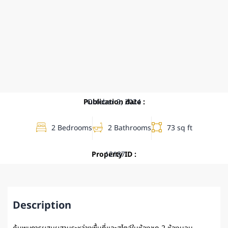
Publication date :
October 9, 2024
2 Bedrooms
2 Bathrooms
73 sq ft
Property ID :
12187
Description