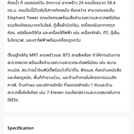
ห้องน้ำ ที่
แชปเตอร์วัน มิดทาวน์ ลาดพร้าว 24 คอนโด
ขนาด 58.4
ตร.ม. คอนโดนี้มีวิวหันไปทางทิศเหนือ ห้องสว่าง สามารถมองเห็น
Elephant Tower ตกแต่งครบพร้อมสิ่งอำนวยความสะดวกพรีเมียม
รวมถึงเตียงขนาดควีนไซส์, ตู้เสื้อผ้าบิวท์อิน, เครื่องปรับอากาศทุก
ห้อง, รหัสล็อคดิจิทัล และเครื่องใช้ไฟฟ้า เช่น เครื่องซักผ้า, ทีวี, ตู้เย็น,
ไมโครเวฟ, และเตาไฟฟ้าพร้อมเครื่องดูดควัน
ตั้งอยู่ใกล้กับ
MRT ลาดพร้าว
และ BTS สายสีเหลือง ทำให้การเดินทาง
สะดวกสบาย พร้อมสิ่งอำนวยความสะดวกระดับพรีเมียม เช่น สนาม
เทนนิส, สระว่ายน้ำอินฟินิตี้พร้อมวิวที่น่าทึ่ง, ฟิตเนส, ห้องอ่านหนังสือ
และห้องดูหนัง, พื้นที่ทำงานร่วม, และร้านค้าภายในโครงการรวมถึง
คาเฟ่, ร้านทำผม และบริการซักรีด ที่จอดรถสำหรับ 1 คันและร้าน
สะดวกซื้อใกล้เคียง เช่น 7-Eleven ตอบโจทย์ความสะดวกสบายในการ
ใช้ชีวิต
Specification