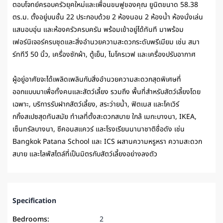
ตอบโจทย์ครอบครัวยุคใหม่และเพื่อนขนฟูของคุณ ยูนิตขนาด 58.38
ตร.ม. ตั้งอยู่บนชั้น 22 ประกอบด้วย 2 ห้องนอน 2 ห้องน้ำ ห้องนั่งเล่น
แสนอบอุ่น และห้องครัวครบครัน พร้อมเข้าอยู่ได้ทันที มาพร้อม
เฟอร์นิเจอร์ครบชุดและสิ่งอำนวยความสะดวกระดับพรีเมียม เช่น สมา
ร์ททีวี 50 นิ้ว, เครื่องซักผ้า, ตู้เย็น, ไมโครเวฟ และเครื่องปรับอากาศ
ผู้อยู่อาศัยจะได้เพลิดเพลินกับสิ่งอำนวยความสะดวกสุดพิเศษที่
ออกแบบมาเพื่อทั้งคนและสัตว์เลี้ยง รวมถึง พื้นที่สำหรับสัตว์เลี้ยงโดย
เฉพาะ, บริการรับฝากสัตว์เลี้ยง, สระว่ายน้ำ, ฟิตเนส และโคเวิร์
กกิ้งสเปซสุดทันสมัย ทำเลที่ตั้งสะดวกสบาย ใกล้ เมกะบางนา, IKEA,
เซ็นทรัลบางนา, ซีคอนสแควร์ และโรงเรียนนานาชาติชื่อดัง เช่น
Bangkok Patana School และ ICS ผสานความหรูหรา ความสะดวก
สบาย และไลฟ์สไตล์ที่เป็นมิตรกับสัตว์เลี้ยงอย่างลงตัว
Specification
Bedrooms:
2