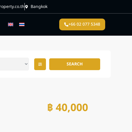
operty.co.th
Bangkok
+66 02 077 5348
SEARCH
฿ 40,000