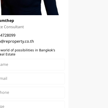
umthep
te Consultant
24728099
a@reproperty.co.th
 world of possibilities in Bangkok's
eal Estate