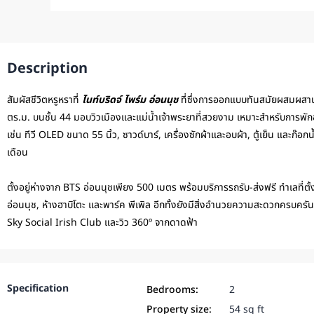
Description
สัมผัสชีวิตหรูหราที่
ไนท์บริดจ์ ไพร์ม อ่อนนุช
ที่ซึ่งการออกแบบทันสมัยผสมผสาน
ตร.ม. บนชั้น 44 มอบวิวเมืองและแม่น้ำเจ้าพระยาที่สวยงาม เหมาะสำหรับการพักอ
เช่น ทีวี OLED ขนาด 55 นิ้ว, ซาวด์บาร์, เครื่องซักผ้าและอบผ้า, ตู้เย็น และก๊
เดือน
ตั้งอยู่ห่างจาก BTS อ่อนนุชเพียง 500 เมตร พร้อมบริการรถรับ-ส่งฟรี ทำเลที่ตั้งยอ
อ่อนนุช, ห้างฮาบิโตะ และพาร์ค พีเพิล อีกทั้งยังมีสิ่งอำนวยความสะดวกครบครัน เ
Sky Social Irish Club และวิว 360º จากดาดฟ้า
Specification
Bedrooms:
2
Property size:
54 sq ft