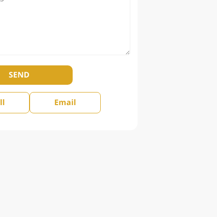
SEND
ll
Email