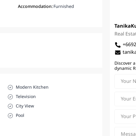
Accommodation:
Furnished
Tanika
K
Real Esta
+669
tanik
Discover a
dynamic R
Modern Kitchen
Television
City View
Pool