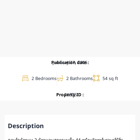
Publication date :
January 27, 2025
2 Bedrooms
2 Bathrooms
54 sq ft
Property ID :
21975
Description