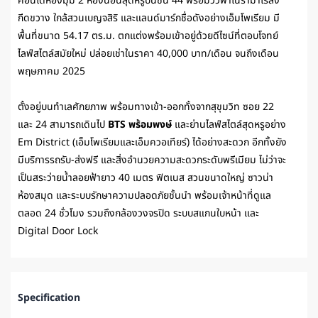
คอนโดห้องมุม 2 ห้องนอนสุดหรูบนชั้น 44 พร้อมวิวพาโนรามาไร้สิ่ง
กีดขวาง ใกล้สวนเบญจสิริ และแลนด์มาร์กชื่อดังอย่างเอ็มโพเรียม มี
พื้นที่ขนาด 54.17 ตร.ม. ตกแต่งพร้อมเข้าอยู่ด้วยดีไซน์ที่ตอบโจทย์
ไลฟ์สไตล์สมัยใหม่ ปล่อยเช่าในราคา 40,000 บาท/เดือน จนถึงเดือน
พฤษภาคม 2025
ตั้งอยู่บนทำเลศักยภาพ พร้อมทางเข้า-ออกทั้งจากสุขุมวิท ซอย 22
และ 24 สามารถเดินไป
BTS พร้อมพงษ์
และย่านไลฟ์สไตล์สุดหรูอย่าง
Em District (เอ็มโพเรียมและเอ็มควอเทียร์) ได้อย่างสะดวก อีกทั้งยัง
มีบริการรถรับ-ส่งฟรี และสิ่งอำนวยความสะดวกระดับพรีเมียม ไม่ว่าจะ
เป็นสระว่ายน้ำลอยฟ้ายาว 40 เมตร ฟิตเนส สวนขนาดใหญ่ ซาวน่า
ห้องสมุด และระบบรักษาความปลอดภัยชั้นนำ พร้อมเจ้าหน้าที่ดูแล
ตลอด 24 ชั่วโมง รวมถึงกล้องวงจรปิด ระบบสแกนใบหน้า และ
Digital Door Lock
Specification