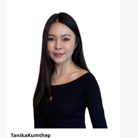
Tanika
Kumthep