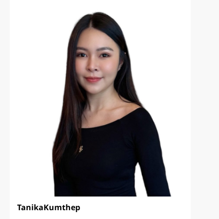
Tanika
Kumthep