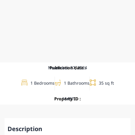
November 27, 2024
Publication date :
1 Bedrooms
1 Bathrooms
35 sq ft
Property ID :
15497
Description