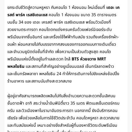
ยกระดับชีวิตสู่ความหรูหรา กับคอนโด 1 ห้องนอน ใหม่เอี่ยมที่
เดอะ เค
รสต์ พาร์ค เรสซิเดนเซส
คอนโด 1 ห้องนอน ขนาด 35 ตารางเมตร
บนชั้น 34 ของ เดอะ เครสต์ พาร์ค เรสซิเดนเซส พร้อมวิวเมืองที่
สวยงามตระการตา คอนโดตกแต่งครบครันด้วยเฟอร์นิเจอร์ระดับ
พรีเมียมจากชิ้นอินทร์ และเครื่องใช้ไฟฟ้าทันสมัย รวมถึงเครื่องซักผ้า-
อบผ้า ผ่อนคลายไปกับบรรยากาศสงบของการออกแบบทางเดินเดี่ยว
และจำนวนยูนิตต่อชั้นที่จำกัด เพื่อความเป็นส่วนตัวสูงสุด คอนโด
พรีเมียมแห่งนี้ตั้งอยู่ในทำเลสะดวก ใกล้
BTS ห้วยขวาง
MRT
พหลโยธิน
และสถานที่สำคัญอย่างยูเนี่ยนมอลล์ เซ็นทรัลลาดพร้าว
และเซ็นทรัลพลาซา พหลโยธิน 24 ทำให้การเดินทางไปยังแหล่งช้อปปิ้ง
ร้านอาหาร และสถานบันเทิงสะดวกสบาย
ผู้อยู่อาศัยสามารถเพลิดเพลินไปกับสิ่งอำนวยความสะดวกชั้นเลิศบน
ชั้นดาดฟ้า อาทิ สระว่ายน้ำอินฟินิตี้ยาว 35 เมตร ฟิตเนสเซ็นเตอร์ครบ
ครัน และวิวเมืองพาโนรามาอันตระการตา นอกจากนี้ ยังมีบริการคอน
เซียร์จ เพื่อช่วยเหลือในการใช้ชีวิตประจำวัน คอนโดหรูหรา สะดวกสบาย
และทันสมัยแห่งนี้ เหมาะอย่างยิ่งสำหรับผู้ที่มองหาชีวิตระดับพรีเมียม