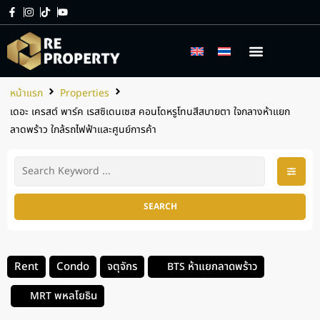
เกี่ยวกับเรา
บริการของเรา
หน้าแรก
Properties
เดอะ เครสต์ พาร์ค เรสซิเดนเซส คอนโดหรูโทนสีสบายตา ใจกลางห้าแยก
ลาดพร้าว ใกล้รถไฟฟ้าและศูนย์การค้า
SEARCH
Rent
Condo
จตุจักร
ห้าแยกลาดพร้าว
BTS
พหลโยธิน
MRT