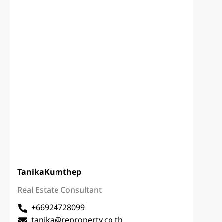
Tanika
Kumthep
Real Estate Consultant
+66924728099
tanika@reproperty.co.th