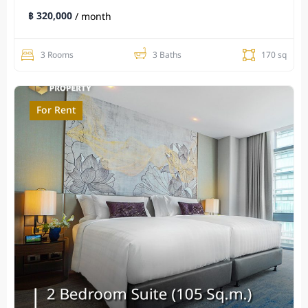
฿ 320,000
/ month
3 Rooms
3 Baths
170 sq
For Rent