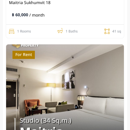
Maitria Sukhumvit 18
฿ 60,000
/ month
1 Rooms
1 Baths
41 sq
For Rent