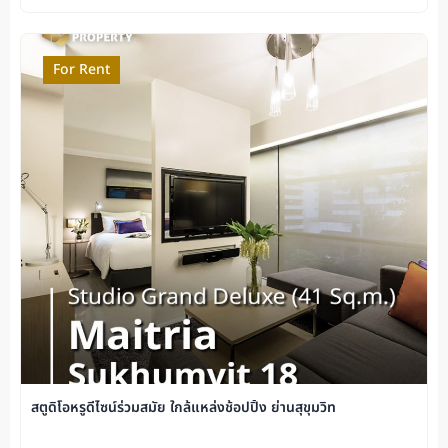
For Rent
สตูดิโอหรูดีไซน์ร่วมสมัย ใกล้แหล่งช้อปปิ้ง ย่านสุขุมวิท