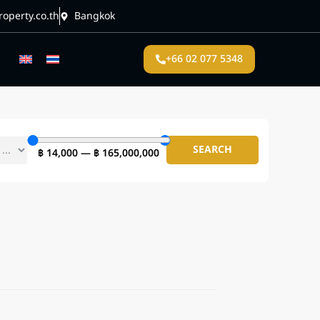
operty.co.th
Bangkok
+66 02 077 5348
SEARCH
฿
14,000
—
฿
165,000,000