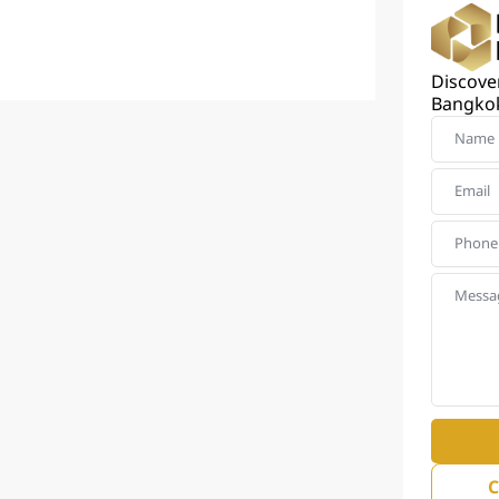
Discover
Bangkok
C