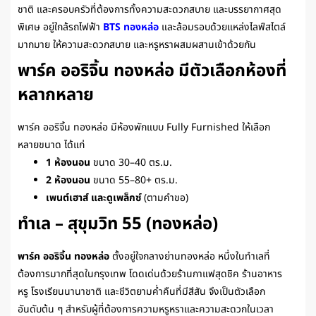
ชาติ และครอบครัวที่ต้องการทั้งความสะดวกสบาย และบรรยากาศสุด
พิเศษ อยู่ใกล้รถไฟฟ้า
BTS ทองหล่อ
และล้อมรอบด้วยแหล่งไลฟ์สไตล์
มากมาย ให้ความสะดวกสบาย และหรูหราผสมผสานเข้าด้วยกัน
พาร์ค ออริจิ้น ทองหล่อ มีตัวเลือกห้องที่
หลากหลาย
พาร์ค ออริจิ้น ทองหล่อ มีห้องพักแบบ Fully Furnished ให้เลือก
หลายขนาด ได้แก่
1 ห้องนอน
ขนาด 30–40 ตร.ม.
2 ห้องนอน
ขนาด 55–80+ ตร.ม.
เพนต์เฮาส์ และดูเพล็กซ์
(ตามคำขอ)
ทำเล – สุขุมวิท 55 (ทองหล่อ)
พาร์ค ออริจิ้น ทองหล่อ
ตั้งอยู่ใจกลางย่านทองหล่อ หนึ่งในทำเลที่
ต้องการมากที่สุดในกรุงเทพ โดดเด่นด้วยร้านกาแฟสุดชิค ร้านอาหาร
หรู โรงเรียนนานาชาติ และชีวิตยามค่ำคืนที่มีสีสัน จึงเป็นตัวเลือก
อันดับต้น ๆ สำหรับผู้ที่ต้องการความหรูหราและความสะดวกในเวลา