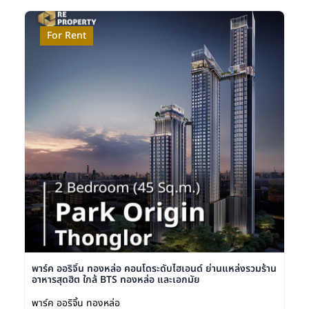
For Rent
พาร์ค ออริจิ้น ทองหล่อ คอนโดระดับไฮเอนด์ ย่านแหล่งรวมร้าน
อาหารสุดฮิต ใกล้ BTS ทองหล่อ และเอกมัย
พาร์ค ออริจิ้น ทองหล่อ