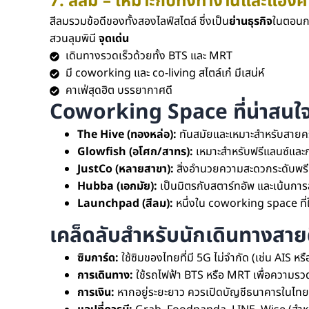
7. สีลม – เหมาะกับทั้งทำงานและแฮงค์เ
สีลมรวมข้อดีของทั้งสองไลฟ์สไตล์ ซึ่งเป็น
ย่านธุรกิจ
ในตอนกล
สวนลุมพินี
จุดเด่น
เดินทางรวดเร็วด้วยทั้ง BTS และ MRT
มี coworking และ co-living สไตล์เก๋ มีเสน่ห์
คาเฟ่สุดฮิต บรรยากาศดี
Coworking Space ที่น่าสนใ
The Hive (ทองหล่อ):
ทันสมัยและเหมาะสำหรับสายคร
Glowfish (อโศก/สาทร):
เหมาะสำหรับฟรีแลนซ์และ
JustCo (หลายสาขา):
สิ่งอำนวยความสะดวกระดับพรี
Hubba (เอกมัย):
เป็นมิตรกับสตาร์ทอัพ และเน้นการ
Launchpad (สีลม):
หนึ่งใน coworking space ที่ใ
เคล็ดลับสำหรับนักเดินทางสายดิ
ซิมการ์ด:
ใช้ซิมของไทยที่มี 5G ไม่จำกัด (เช่น AIS 
การเดินทาง:
ใช้รถไฟฟ้า BTS หรือ MRT เพื่อความรว
การเงิน:
หากอยู่ระยะยาว ควรเปิดบัญชีธนาคารในไทย