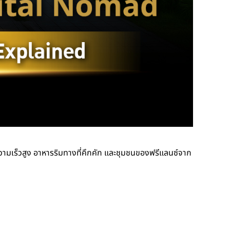
วามเร็วสูง อาหารริมทางที่คึกคัก และชุมชนของฟรีแลนซ์จาก