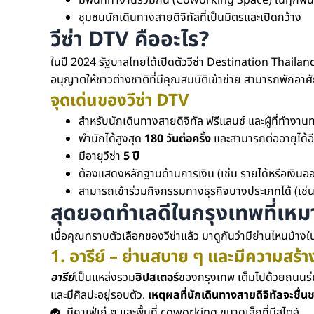
มีพื้นที่ทำงานร่วมกัน (Coworking Space) ในทุกพื้น
ชุมชนนักเดินทางสายดิจิทัลที่เป็นมิตรและเปิดกว้าง
วีซ่า DTV คืออะไร?
ในปี 2024 รัฐบาลไทยได้เปิดตัววีซ่า Destination Thailan
อนุญาตให้ชาวต่างชาติที่มีคุณสมบัติเข้าข่าย สามารถพักอา
จุดเด่นของวีซ่า DTV
สำหรับนักเดินทางสายดิจิทัล ฟรีแลนซ์ และผู้ที่ทำงา
พำนักได้สูงสุด
180 วันต่อครั้ง
และสามารถต่ออายุได้อี
มีอายุวีซ่า
5 ปี
ต้องแสดงหลักฐานด้านการเงิน (เช่น รายได้หรือเงินอ
สามารถเข้าร่วมกิจกรรมทางธุรกิจบางประเภทได้ (เช่น
สุดยอดทำเลดีในกรุงเทพที่เหมา
เมื่อคุณทราบตัวเลือกของวีซ่าแล้ว มาดูกันว่ามีย่านไหนบ้างใ
1. อารีย์ – ย่านสบาย ๆ และมีความสร้า
อารีย์
เ
ป็นแหล่งรวม
ฮิปสเตอร์
ของกรุงเทพ เต็มไปด้วยถนนร่มร
และมีศิลปะอยู่รอบตัว.
เหตุผลที่นักเดินทางสายดิจิทัลจะชื่น
มีคาเฟ่เก๋ ๆ และพื้นที่ coworking ขนาดเล็กที่มีสไตล์