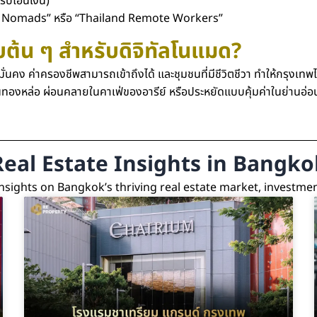
ับโอนเงิน)
l Nomads” หรือ “Thailand Remote Workers”
บต้น ๆ สำหรับดิจิทัลโนแมด?
่มั่นคง ค่าครองชีพสามารถเข้าถึงได้ และชุมชนที่มีชีวิตชีวา ทำให้กรุงเ
านทองหล่อ ผ่อนคลายในคาเฟ่ของอารีย์ หรือประหยัดแบบคุ้มค่าในย่านอ่อ
Real Estate Insights in Bangko
insights on Bangkok’s thriving real estate market, investme