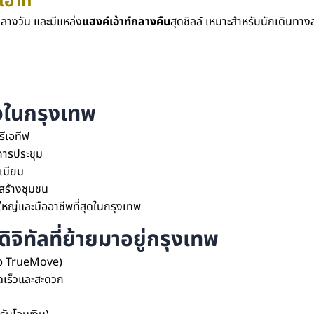
อ้าท์
างวัน และมีแหล่ง
แฮงค์เอ้าท์กลางคืน
สุดชิลล์ เหมาะสำหรับนักเดินทางสา
จในกรุงเทพ
ีเอทีฟ
การประชุม
เมียม
สร้างชุมชน
หญ่และมืออาชีพที่สุดในกรุงเทพ
จิทัลที่ย้ายมาอยู่กรุงเทพ
หรือ TrueMove)
ดเร็วและสะดวก