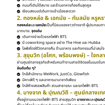
ถนนที่เดินได้สบาย และร้านอาหารท้องถิ่นสุดคูล
เงียบสงบแต่เดินทางเข้าเมืองสะดวก
2. ทองหล่อ & เอกมัย – ทันสมัย หรูห
ทองหล่อ
และ
เอกมัย
เป็นที่นิยมของชาวต่างชาติ ผู้ประกอบกา
มากมาย.
จุดเด่น
เดินทางง่ายด้วยรถไฟฟ้า BTS
มี coworking space อย่าง The Hive และ Hubba
ไลฟ์สไตล์ชีวิตกลางคืน ร้านอาหาร และกิจกรรมที่น่าสนใจ
3. สุขุมวิท (อโศก, พร้อมพงษ์) – ใจกล
ย่านศูนย์กลางธุรกิจสำหรับคนทำงานสาย
ดิจิตอลโนแมดในก
อันดับต้น ๆ?
ใกล้สำนักงาน WeWork, JustCo, Glowfish
มีคาเฟ่ดี ๆ และอาหารนานาชาติเพียบ
ใกล้ห้างสรรพสินค้า สวนสาธารณะ และรถไฟฟ้า BTS
4. บางจาก & ปุณณวิถี – ศูนย์กลางเทค
ตั้งอยู่ตามแนวรถไฟฟ้า BTS สายสุขุมวิท
บางจาก
และ
ปุณณวิ