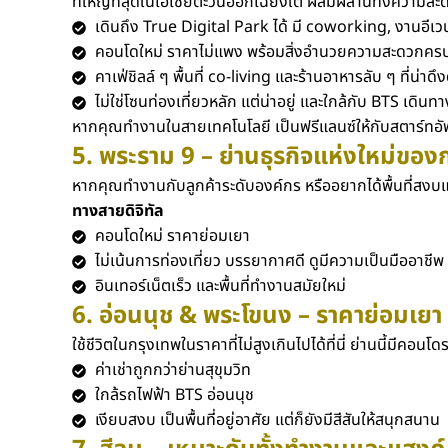
ที่ใหญ่ที่สุดในเอเชียตะวันออกเฉียงใต้ ผสมผสานทั้งความสะ
เดินถึง True Digital Park ได้ มี coworking, งานอีเ
คอนโดใหม่ ราคาไม่แพง พร้อมสิ่งอำนวยความสะดวกคร
คาเฟ่ชิลล์ ๆ พื้นที่ co-living และร้านอาหารลับ ๆ ที่น่าดึง
ไม่ใช่โซนท่องเที่ยวหลัก แต่น่าอยู่ และใกล้กับ BTS เดินท
หากคุณทำงานในสายเทคโนโลยี เป็นฟรีแลนซ์ให้กับสตาร์ทอัพ
5. พระราม 9 – ย่านธุรกิจแห่งใหม่ของ
หากคุณทำงานกับลูกค้าระดับองค์กร หรืออยากได้พื้นที่สงบ
ทางสายดิจิทัล
คอนโดใหม่ ราคาย่อมเยา
ไม่เน้นการท่องเที่ยว บรรยากาศดี ดูมีความเป็นมืออาชีพ
อินเทอร์เน็ตเร็ว และพื้นที่ทำงานสมัยใหม่
6. อ่อนนุช & พระโขนง – ราคาย่อมเยา 
ใช้ชีวิตในกรุงเทพในราคาที่ไม่สูงเกินไปได้ที่นี่ ย่านนี้มีคอ
ค่าเช่าถูกกว่าย่านสุขุมวิท
ใกล้รถไฟฟ้า BTS อ่อนนุช
เงียบสงบ เป็นพื้นที่อยู่อาศัย แต่ก็ยังมีสีสันให้สนุกสนาน